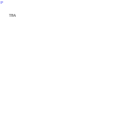
︎
TBA